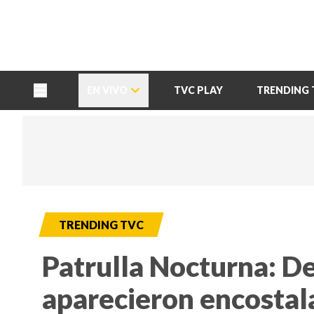
TU NOTA
DEPORTES TVC
HRN
EN VIVO
TVC PLAY
TRENDING 
TRENDING TVC
Patrulla Nocturna: De
aparecieron encostala