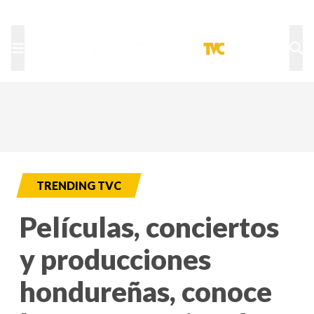
TU NOTA
DEPORTES TVC
HRN
TRENDING TVC
Películas, conciertos
y producciones
hondureñas, conoce