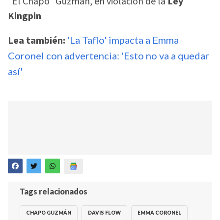
“El Chapo” Guzmán, en violación de la
Ley
Kingpin
Lea también:
'La Taflo' impacta a Emma
Coronel con advertencia: 'Esto no va a quedar
así'
Tags relacionados
CHAPO GUZMÁN
DAVIS FLOW
EMMA CORONEL