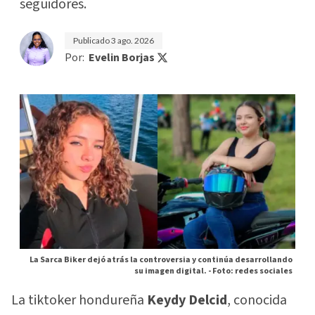
seguidores.
Publicado
3 ago. 2026
Por:
Evelin Borjas
La Sarca Biker dejó atrás la controversia y continúa desarrollando
su imagen digital. -
Foto: redes sociales
La tiktoker hondureña
Keydy Delcid
, conocida