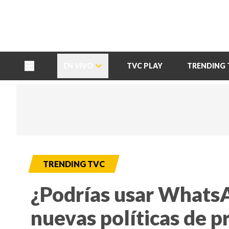
TU NOTA
DEPORTES TVC
HRN
EN VIVO
TVC PLAY
TRENDING 
TRENDING TVC
¿Podrías usar WhatsA
nuevas políticas de p