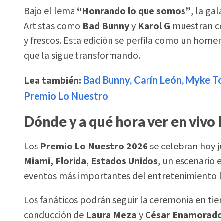
Bajo el lema
“Honrando lo que somos”
, la ga
Artistas como
Bad Bunny
y
Karol G
muestran có
y frescos. Esta edición se perfila como un homen
que la sigue transformando.
Lea también:
Bad Bunny, Carín León, Myke T
Premio Lo Nuestro
Dónde y a qué hora ver en viv
Los
Premio Lo Nuestro 2026
se celebran hoy 
Miami, Florida
,
Estados Unidos
, un escenario
eventos más importantes del entretenimiento l
Los fanáticos podrán seguir la ceremonia en ti
conducción de
Laura Meza
y
César Enamorad