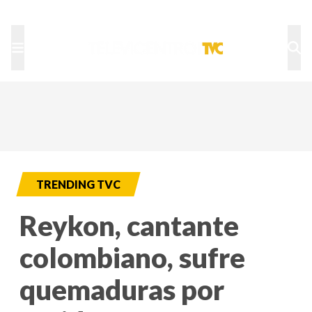
TU NOTA
DEPORTES TVC
HRN
TRENDING TVC
Reykon, cantante
colombiano, sufre
quemaduras por