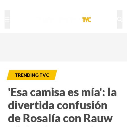
TU NOTA
DEPORTES TVC
HRN
TRENDING TVC
'Esa camisa es mía': la
divertida confusión
de Rosalía con Rauw