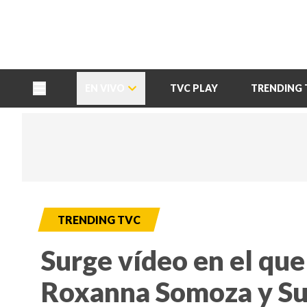
TU NOTA
DEPORTES TVC
HRN
EN VIVO
TVC PLAY
TRENDING 
TRENDING TVC
Surge vídeo en el qu
Roxanna Somoza y Su