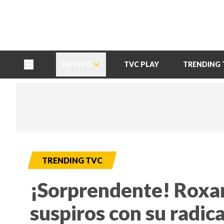
TU NOTA
DEPORTES TVC
HRN
EN VIVO
TVC PLAY
TRENDING 
TRENDING TVC
¡Sorprendente! Roxa
suspiros con su radic