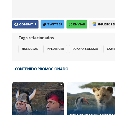
COMPATIR
TWITTER
ENVIAR
SÍGUENOS E
Tags relacionados
HONDURAS
INFLUENCER
ROXANA SOMOZA
CAMB