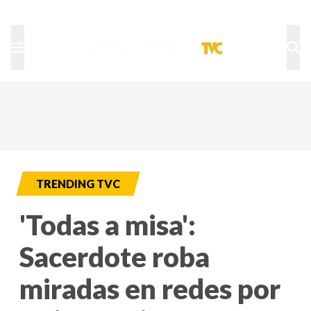
TU NOTA
DEPORTES TVC
HRN
TRENDING TVC
'Todas a misa':
Sacerdote roba
miradas en redes por