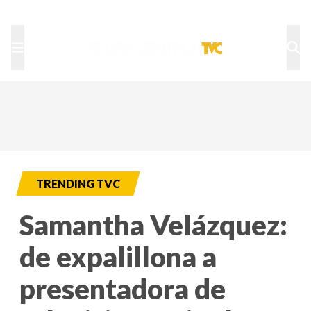
TU NOTA
DEPORTES TVC
HRN
TRENDING TVC
Samantha Velázquez:
de expalillona a
presentadora de