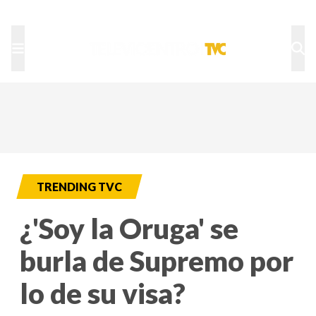
TU NOTA
DEPORTES TVC
HRN
TRENDING TVC
¿'Soy la Oruga' se
burla de Supremo por
lo de su visa?