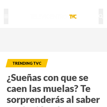
TU NOTA
DEPORTES TVC
HRN
TRENDING TVC
¿Sueñas con que se
caen las muelas? Te
sorprenderás al saber