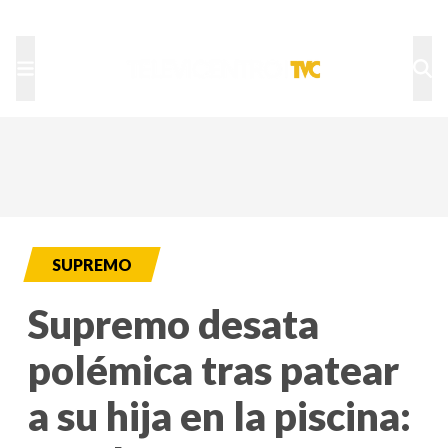
TU NOTA
DEPORTES TVC
HRN
SUPREMO
Supremo desata
polémica tras patear
a su hija en la piscina: