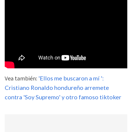
Vea también:
'Ellos me buscaron a mí ':
Cristiano Ronaldo hondureño arremete
contra 'Soy Supremo' y otro famoso tiktoker