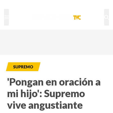
TU NOTA
DEPORTES TVC
HRN
SUPREMO
'Pongan en oración a
mi hijo': Supremo
vive angustiante