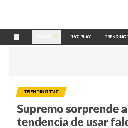
TU NOTA
DEPORTES TVC
HRN
EN VIVO
TVC PLAY
TRENDING 
TRENDING TVC
Supremo sorprende a t
tendencia de usar fal