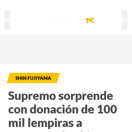
TU NOTA
DEPORTES TVC
HRN
SHIN FUJIYAMA
Supremo sorprende
con donación de 100
mil lempiras a