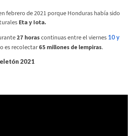
 en febrero de 2021 porque Honduras había sido
turales
Eta y Iota.
durante
27 horas
continuas entre el viernes
10 y
ño es recolectar
65 millones de lempiras
.
Teletón 2021