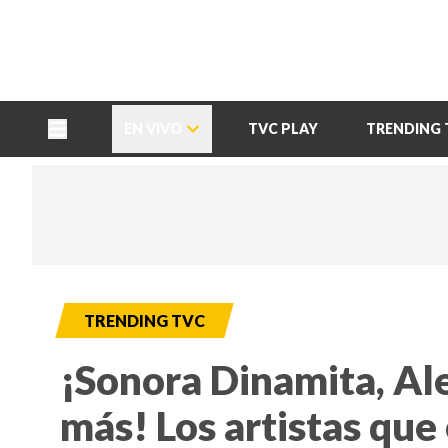
TU NOTA
DEPORTES TVC
HRN
EN VIVO
TVC PLAY
TRENDING 
TRENDING TVC
¡Sonora Dinamita, Al
más! Los artistas que