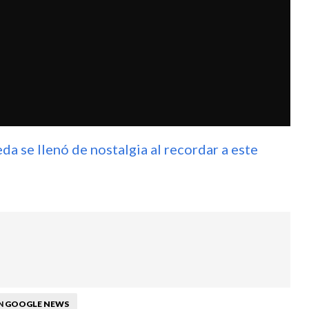
da se llenó de nostalgia al recordar a este
GOOGLE NEWS
N