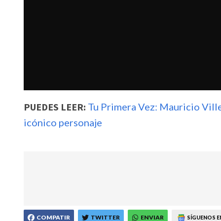
PUEDES LEER:
Tu Primera Vez: Mauricio Ville
icónico personaje
COMPATIR
TWITTER
ENVIAR
SÍGUENOS E