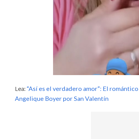
Lea:
“Así es el verdadero amor”: El romántic
Angelique Boyer por San Valentín