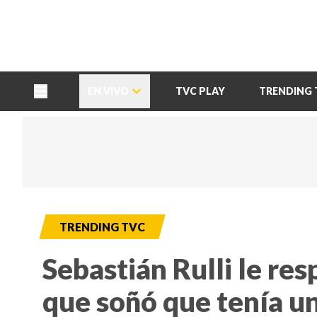
TU NOTA
DEPORTES TVC
HRN
EN VIVO
TVC PLAY
TRENDING 
TRENDING TVC
Sebastián Rulli le re
que soñó que tenía un