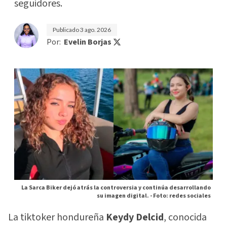
seguidores.
Publicado
3 ago. 2026
Por:
Evelin Borjas
La Sarca Biker dejó atrás la controversia y continúa desarrollando
su imagen digital. -
Foto: redes sociales
La tiktoker hondureña
Keydy Delcid
, conocida