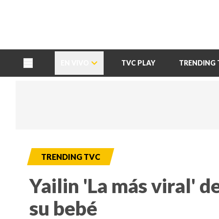
TU NOTA
DEPORTES TVC
HRN
EN VIVO
TVC PLAY
TRENDING 
TRENDING TVC
Yailin 'La más viral' 
su bebé