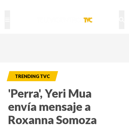
TU NOTA
DEPORTES TVC
HRN
TRENDING TVC
'Perra', Yeri Mua
envía mensaje a
Roxanna Somoza