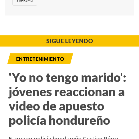
SUPREMO
SIGUE LEYENDO
ENTRETENIMIENTO
'Yo no tengo marido':
jóvenes reaccionan a
video de apuesto
policía hondureño
El guapo policía hondureño Cristian Pérez