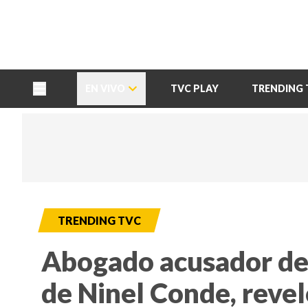
TU NOTA
DEPORTES TVC
HRN
EN VIVO
TVC PLAY
TRENDING 
TRENDING TVC
Abogado acusador de
de Ninel Conde, reve