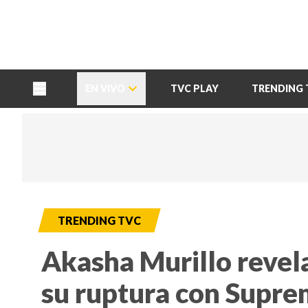
TU NOTA
DEPORTES TVC
HRN
EN VIVO
TVC PLAY
TRENDING 
TRENDING TVC
Akasha Murillo revel
su ruptura con Suprem