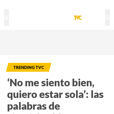
TU NOTA
DEPORTES TVC
HRN
TRENDING TVC
‘No me siento bien,
quiero estar sola’: las
palabras de