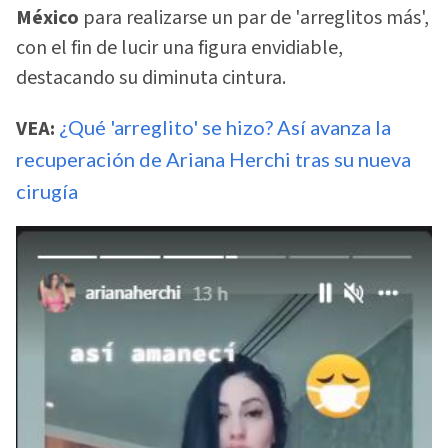
México
para realizarse un par de 'arreglitos más',
con el fin de lucir una figura envidiable,
destacando su diminuta cintura.
VEA:
¿Qué 'arreglito' se hizo? Así avanza la
recuperación de Ariana Herchi tras su nueva
cirugía