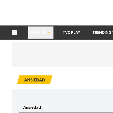
TU NOTA
DEPORTES TVC
HRN
EN VIVO
TVC PLAY
TRENDING 
ANSIEDAD