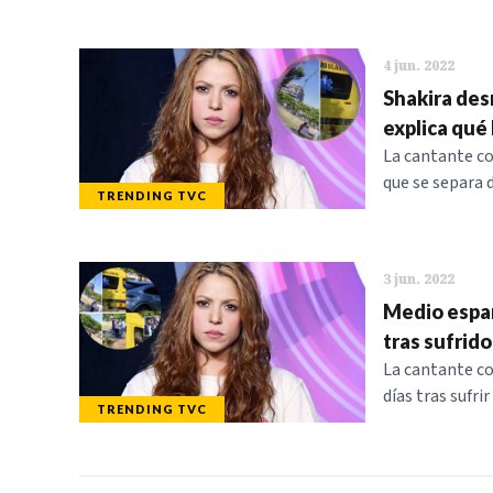
4 jun. 2022
Shakira des
explica qué
La cantante co
que se separa 
TRENDING TVC
3 jun. 2022
Medio españ
tras sufrid
La cantante co
días tras sufri
TRENDING TVC