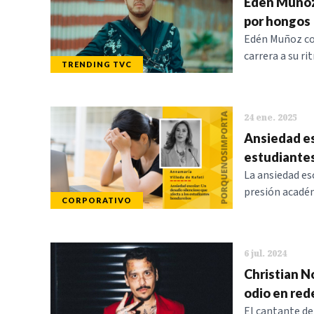
Edén Muñoz 
por hongos
Edén Muñoz con
carrera a su r
TRENDING TVC
24 ene. 2025
Ansiedad es
estudiante
La ansiedad es
presión académ
CORPORATIVO
6 jul. 2024
Christian N
odio en red
El cantante de