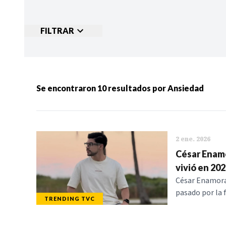
FILTRAR
Ordenar por:
MÁS RECIENTES
MENOS
Se encontraron
10
resultados por
Ansiedad
Categorias:
NOTICIAS
S
2 ene. 2026
César Enamo
vivió en 20
César Enamorad
pasado por la f
TRENDING TVC