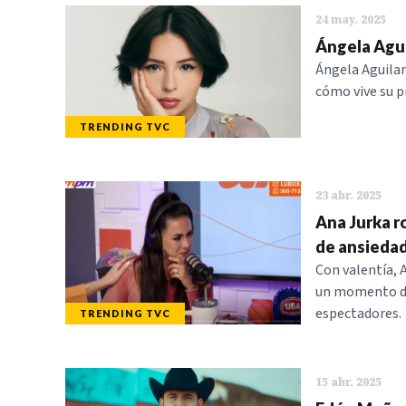
24 may. 2025
Ángela Agui
Ángela Aguilar
cómo vive su p
TRENDING TVC
23 abr. 2025
Ana Jurka ro
de ansieda
Con valentía, 
un momento de
espectadores.
TRENDING TVC
15 abr. 2025