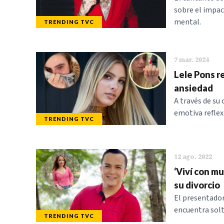
sobre el impac
mental.
TRENDING TVC
7 mar. 2024
Lele Pons r
ansiedad
A través de su
emotiva reflex
TRENDING TVC
12 ago. 2022
‘Viví con mu
su divorcio
El presentador
encuentra solt
TRENDING TVC