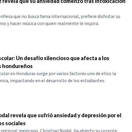
revela que su ansiedad comenzó tras intoxicación
fiesa que no busca fama internacional, prefiere disfrutar su
itmo y hacer música con quien realmente le inspira.
colar: Un desafío silencioso que afecta a los
s hondureños
colar en Honduras surge por varios factores uno de ellos la
ica, impactando en el desarrollo de los estudiantes.
odal revela que sufrió ansiedad y depresión por el
es sociales
 regional mexicano, Christian Nodal, ha abierto su corazón