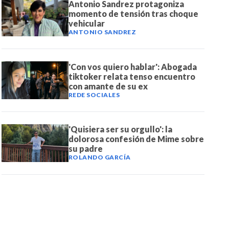
Antonio Sandrez protagoniza
momento de tensión tras choque
vehicular
ANTONIO SANDREZ
'Con vos quiero hablar': Abogada
tiktoker relata tenso encuentro
con amante de su ex
REDE SOCIALES
'Quisiera ser su orgullo': la
dolorosa confesión de Mime sobre
su padre
ROLANDO GARCÍA