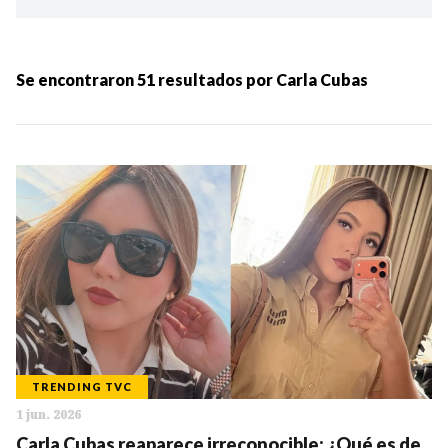
Ordenar por:
MÁS RECIENTES
Se encontraron
51
resultados por
Carla Cubas
MENOS RECIENTES
Periodo:
IR
TRENDING TVC
1 jun. 2026
Categorias:
Carla Cubas reaparece irreconocible: ¿Qué es de