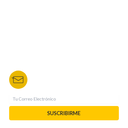
CORPORATIVO
NUESTROS PORTALES
TU NOTA
DEPORTES TVC
HRN
BOLETÍN DE NOTICIAS
Recibe las mejores historias directamente a tu
correo.
¡Suscríbete YA!
SUSCRIBIRME