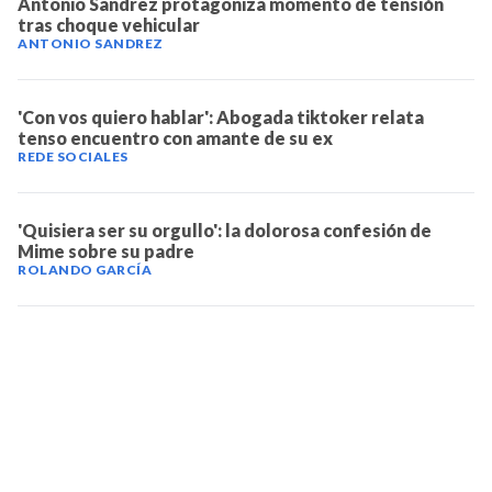
Antonio Sandrez protagoniza momento de tensión
tras choque vehicular
ANTONIO SANDREZ
'Con vos quiero hablar': Abogada tiktoker relata
tenso encuentro con amante de su ex
REDE SOCIALES
'Quisiera ser su orgullo': la dolorosa confesión de
Mime sobre su padre
ROLANDO GARCÍA
TELEVICENTRO
Contáctanos