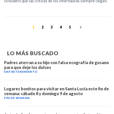
consideró que las críticas de los internautas siempre llegan.
1
2
3
4
5
LO MÁS BUSCADO
Padres aterran a su hijo con falsa ecografía de gusano
para que deje los dulces
ENTRETENIMIENTO
Lugares bonitos para visitar en Santa Lucía este fin de
semana: sábado 8 y domingo 9 de agosto
FIN DE SEMANA