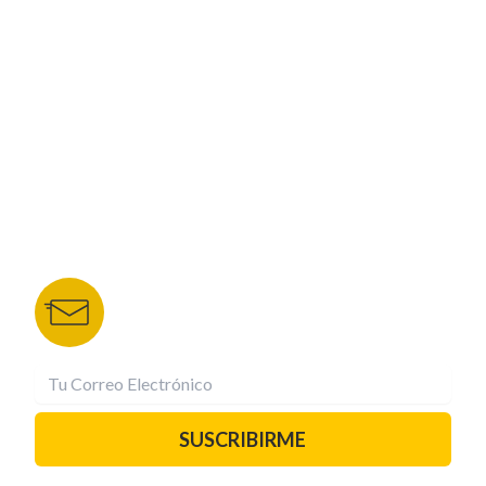
CORPORATIVO
NUESTROS PORTALES
TU NOTA
DEPORTES TVC
HRN
BOLETÍN DE NOTICIAS
Recibe las mejores historias directamente a tu
correo.
¡Suscríbete YA!
SUSCRIBIRME