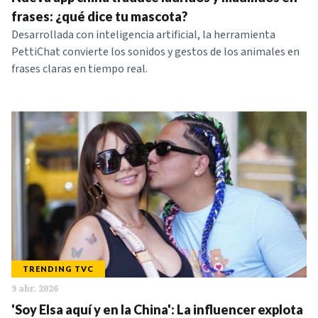
NOTICIAS
frases: ¿qué dice tu mascota?
Desarrollada con inteligencia artificial, la herramienta
PettiChat convierte los sonidos y gestos de los animales en
SERIES
frases claras en tiempo real.
TRENDING TVC
9 abr. 2026
'Soy Elsa aquí y en la China': La influencer explota