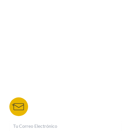
PROGRAMACIÓN
ESPECIALES
CORPORATIVO
NUESTROS PORTALES
TU NOTA
DEPORTES TVC
HRN
BOLETÍN DE NOTICIAS
Recibe las mejores historias directamente a tu
correo.
¡Suscríbete YA!