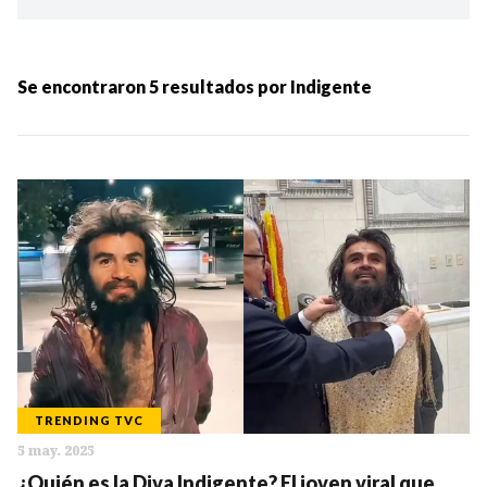
Ordenar por:
MÁS RECIENTES
Se encontraron
5
resultados por
Indigente
MENOS RECIENTES
Periodo:
IR
TRENDING TVC
5 may. 2025
Categorias:
¿Quién es la Diva Indigente? El joven viral que