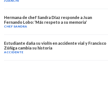
JUANCHI
Hermana de chef Sandra Díaz responde a Juan
Fernando Lobo: 'Más respeto a su memoria'
CHEF SANDRA
Estudiante daña su violín en accidente vial y Francisco
Zúñiga cambia su historia
ACCIDENTE
TELEVICENTRO
Contáctanos
Mapa del sitio
Teléfono PBX: 2280-5514