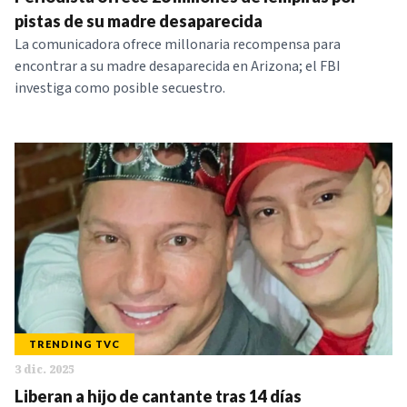
NOTICIAS
pistas de su madre desaparecida
La comunicadora ofrece millonaria recompensa para
encontrar a su madre desaparecida en Arizona; el FBI
SERIES
investiga como posible secuestro.
TRENDING TVC
3 dic. 2025
Liberan a hijo de cantante tras 14 días