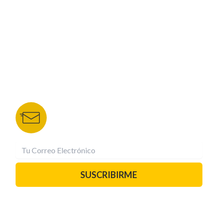
NUESTROS PORTALES
TU NOTA
DEPORTES TVC
HRN
BOLETÍN DE NOTICIAS
Recibe las mejores historias directamente a tu
correo.
¡Suscríbete YA!
SUSCRIBIRME
PAUTA CON NOSOTROS