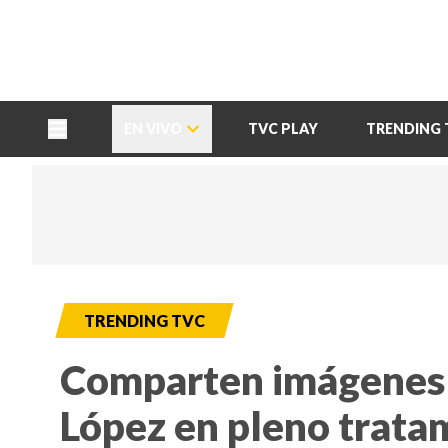
TU NOTA
DEPORTES TVC
HRN
EN VIVO
TVC PLAY
TRENDING 
TRENDING TVC
Comparten imágenes 
López en pleno tratam