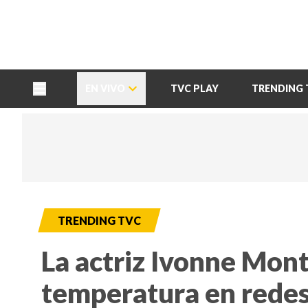
TU NOTA
DEPORTES TVC
HRN
EN VIVO
TVC PLAY
TRENDING 
TRENDING TVC
La actriz Ivonne Mont
temperatura en redes