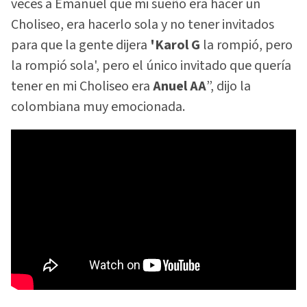
veces a Emanuel que mi sueño era hacer un
Choliseo, era hacerlo sola y no tener invitados
para que la gente dijera
'Karol G
la rompió, pero
la rompió sola', pero el único invitado que quería
tener en mi Choliseo era
Anuel AA
”, dijo la
colombiana muy emocionada.