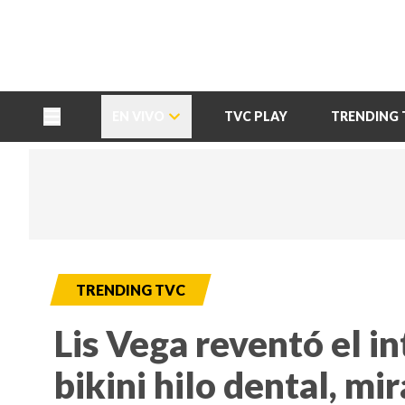
TU NOTA
DEPORTES TVC
HRN
EN VIVO
TVC PLAY
TRENDING 
TRENDING TVC
Lis Vega reventó el i
bikini hilo dental, mir