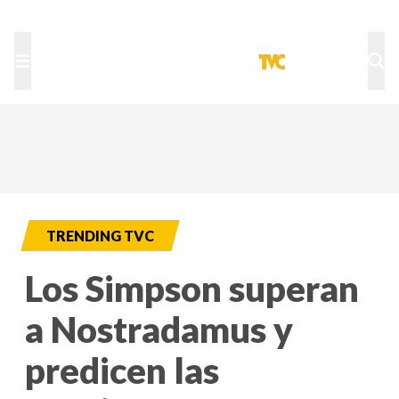
TU NOTA
DEPORTES TVC
HRN
TRENDING TVC
Los Simpson superan
a Nostradamus y
predicen las