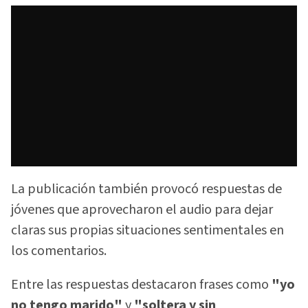
La publicación también provocó respuestas de
jóvenes que aprovecharon el audio para dejar
claras sus propias situaciones sentimentales en
los comentarios.
Entre las respuestas destacaron frases como
"yo
no tengo marido"
y
"soltera y sin