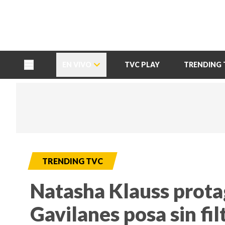
TU NOTA
DEPORTES TVC
HRN
EN VIVO
TVC PLAY
TRENDING 
TRENDING TVC
Natasha Klauss prota
Gavilanes posa sin fil