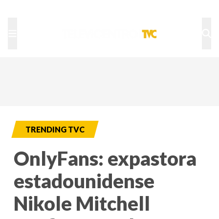
TU NOTA
DEPORTES TVC
HRN
TRENDING TVC
OnlyFans: expastora
estadounidense
Nikole Mitchell