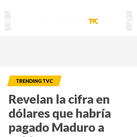
TU NOTA
DEPORTES TVC
HRN
TRENDING TVC
Revelan la cifra en
dólares que habría
pagado Maduro a