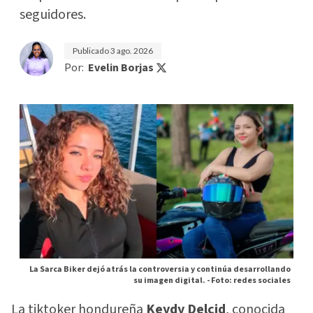
seguidores.
Publicado
3 ago. 2026
Por:
Evelin Borjas
La Sarca Biker dejó atrás la controversia y continúa desarrollando
su imagen digital. -
Foto: redes sociales
La tiktoker hondureña
Keydy Delcid
, conocida