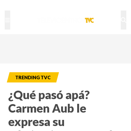
TU NOTA
DEPORTES TVC
HRN
TRENDING TVC
¿Qué pasó apá?
Carmen Aub le
expresa su