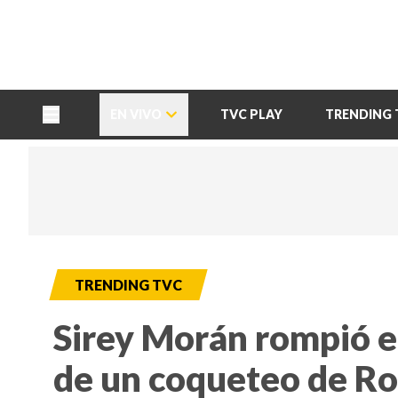
TU NOTA
DEPORTES TVC
HRN
EN VIVO
TVC PLAY
TRENDING 
TRENDING TVC
Sirey Morán rompió e
de un coqueteo de R