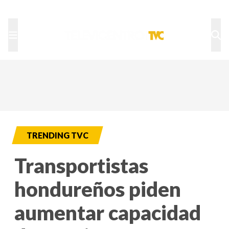
TU NOTA
DEPORTES TVC
HRN
TRENDING TVC
Transportistas
hondureños piden
aumentar capacidad