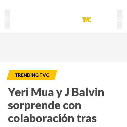
TU NOTA
DEPORTES TVC
HRN
TRENDING TVC
Yeri Mua y J Balvin
sorprende con
colaboración tras