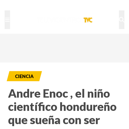
TU NOTA
DEPORTES TVC
HRN
CIENCIA
Andre Enoc , el niño
científico hondureño
que sueña con ser