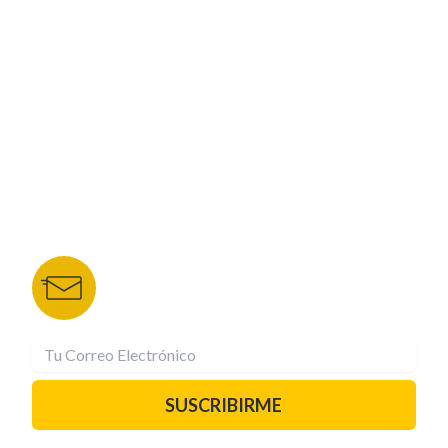
CORPORATIVO
NUESTROS PORTALES
TU NOTA
DEPORTES TVC
HRN
BOLETÍN DE NOTICIAS
Recibe las mejores historias directamente a tu
correo.
¡Suscríbete YA!
SUSCRIBIRME