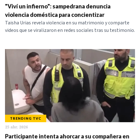
"Viví un infierno": sampedrana denuncia
NOTICIAS
violencia doméstica para concientizar
Taisha Urias revela violencia en su matrimonio y comparte
SERIES
videos que se viralizaron en redes sociales tras su testimonio.
TRENDING TVC
25 abr. 2026
Participante intenta ahorcar a su compañera en