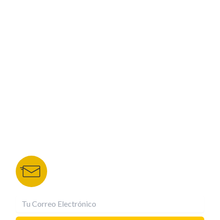
PROGRAMACIÓN
ESPECIALES
CORPORATIVO
NUESTROS PORTALES
TU NOTA
DEPORTES TVC
HRN
BOLETÍN DE NOTICIAS
Recibe las mejores historias directamente a tu
correo.
¡Suscríbete YA!