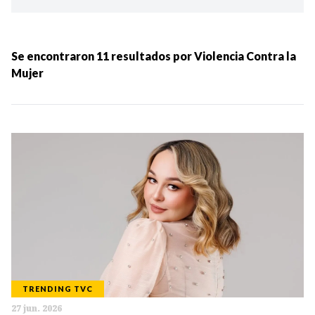
Ordenar por:
MÁS RECIENTES
Se encontraron
11
resultados por
Violencia Contra la
Mujer
MENOS RECIENTES
Periodo:
IR
TRENDING TVC
Categorias:
27 jun. 2026